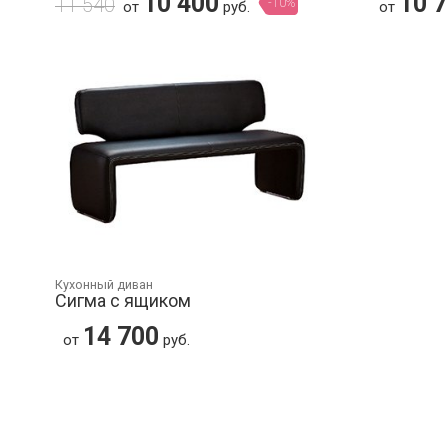
10 400
10 
11 540
-10%
от
руб.
от
Кухонный диван
Сигма с ящиком
14 700
от
руб.