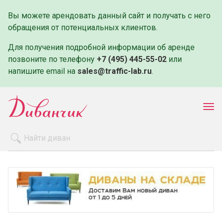
Вы можете арендовать данный сайт и получать с него
обращения от потенциальных клиентов.
Для получения подробной информации об аренде
позвоните по телефону
+7 (495) 445-55-02
или
напишите email на
sales@traffic-lab.ru
.
Пок
ме
Распродажа
Производители
Как заказать
Оплата и доставка
Контакты