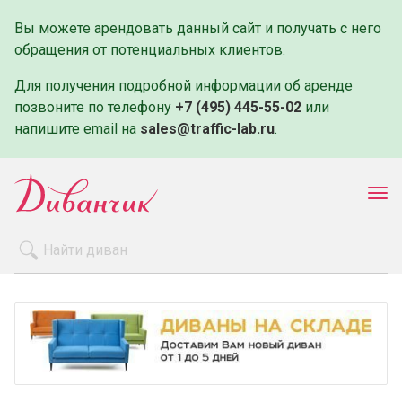
Вы можете арендовать данный сайт и получать с него
обращения от потенциальных клиентов.
Для получения подробной информации об аренде
позвоните по телефону
+7 (495) 445-55-02
или
напишите email на
sales@traffic-lab.ru
.
Пок
ме
Распродажа
Производители
Как заказать
Оплата и доставка
Контакты