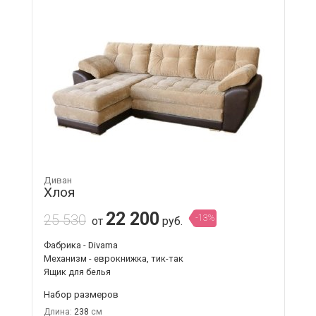
Диван
Хлоя
22 200
25 530
-13%
от
руб.
Фабрика - Divama
Механизм - еврокнижка, тик-так
Ящик для белья
Набор размеров
Длина:
238