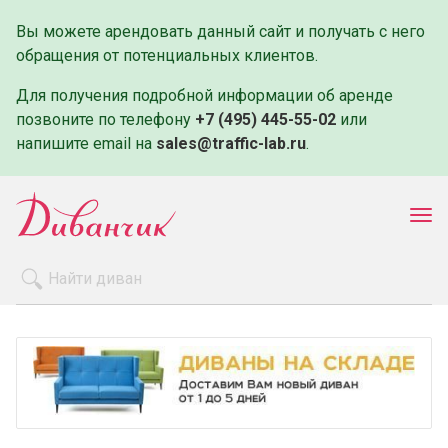
Вы можете арендовать данный сайт и получать с него
обращения от потенциальных клиентов.
Для получения подробной информации об аренде
позвоните по телефону
+7 (495) 445-55-02
или
напишите email на
sales@traffic-lab.ru
.
Пок
ме
Распродажа
Производители
Как заказать
Оплата и доставка
Контакты