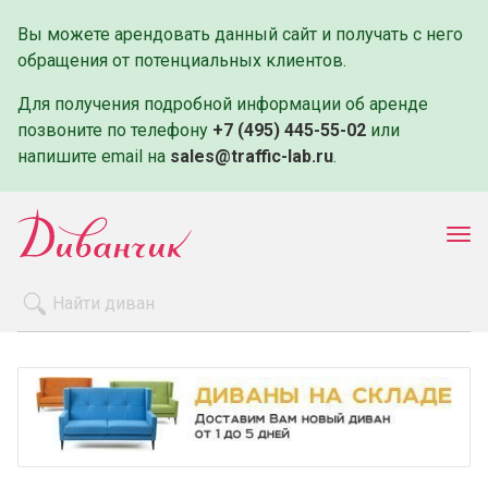
Вы можете арендовать данный сайт и получать с него
обращения от потенциальных клиентов.
Для получения подробной информации об аренде
позвоните по телефону
+7 (495) 445-55-02
или
напишите email на
sales@traffic-lab.ru
.
Пок
ме
Распродажа
Производители
Как заказать
Оплата и доставка
Контакты