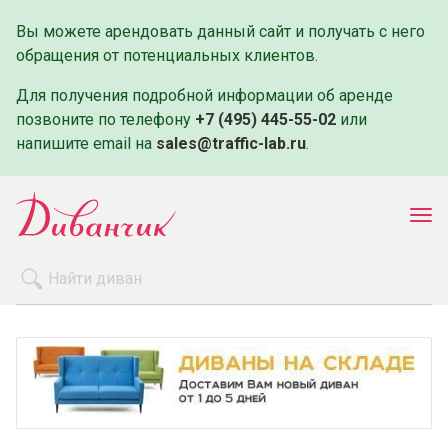
Вы можете арендовать данный сайт и получать с него
обращения от потенциальных клиентов.
Для получения подробной информации об аренде
позвоните по телефону
+7 (495) 445-55-02
или
напишите email на
sales@traffic-lab.ru
.
Пок
ме
Распродажа
Производители
Как заказать
Оплата и доставка
Контакты