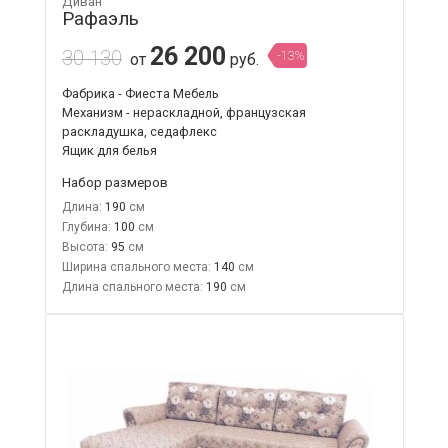
Диван
Рафаэль
26 200
30 130
-13%
от
руб.
Фабрика - Фиеста Мебель
Механизм - нераскладной, французская
раскладушка, седафлекс
Ящик для белья
Набор размеров
Длина:
190
Глубина:
100
Высота:
95
Ширина спального места:
140
Длина спального места:
190