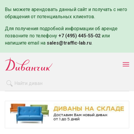
Вы можете арендовать данный сайт и получать с него
обращения от потенциальных клиентов.
Для получения подробной информации об аренде
позвоните по телефону
+7 (495) 445-55-02
или
напишите email на
sales@traffic-lab.ru
.
Пок
ме
Распродажа
Производители
Как заказать
Оплата и доставка
Контакты